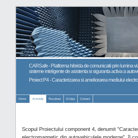
CARSafe - Platforma hibrida de comunicatii prin lumina viz
sisteme inteligente de asistenta si siguranta activa a autov
Proiect P4 - Caracterizarea si ameliorarea mediului elec
Home
Activităţi
Rezultate
Echipa
Contact
Scopul Proiectului component 4, denumit "Caracter
electromagnetic din autovehiculele moderne", îl co